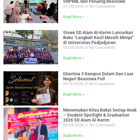
SNPMB, dan Peluang Beasiswa
07/25/2026
No Comments
Read More »
Siswa SD Alam Al-Karim Luncurkan
Buku “Langkah Kecil Meraih Mimpi”
di Universitas Padjadjaran
07/23/2026
No Comments
Read More »
Diterima 3 Kampus Dalam Dan Luar
Negeri Beasiswa Full
06/16/2026
No Comments
Read More »
Menemukan Kilau Bakat Setiap Anak
– Student Spotlight & Graduation
2026 SD Alam Al-Karim
06/09/2026
No Comments
Read More »