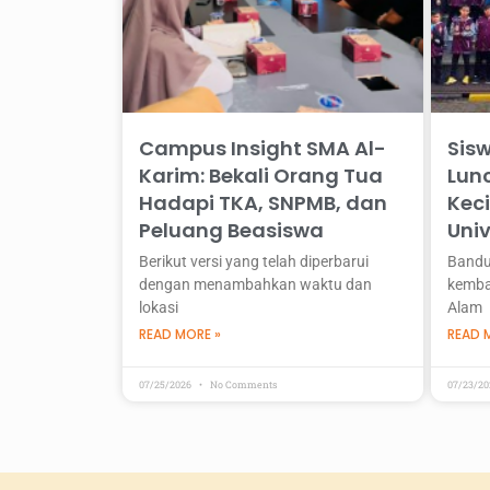
Campus Insight SMA Al-
Sis
Karim: Bekali Orang Tua
Lun
Hadapi TKA, SNPMB, dan
Keci
Peluang Beasiswa
Uni
Berikut versi yang telah diperbarui
Bandu
dengan menambahkan waktu dan
kembal
lokasi
Alam
READ MORE »
READ 
07/25/2026
No Comments
07/23/2