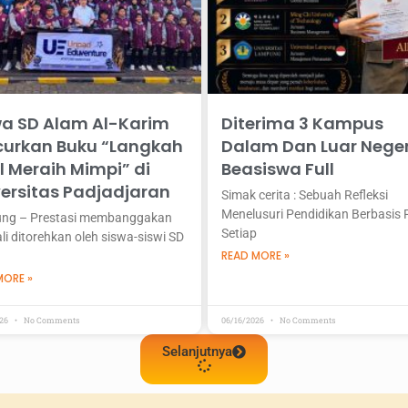
wa SD Alam Al-Karim
Diterima 3 Kampus
curkan Buku “Langkah
Dalam Dan Luar Neger
l Meraih Mimpi” di
Beasiswa Full
versitas Padjadjaran
Simak cerita : Sebuah Refleksi
Menelusuri Pendidikan Berbasis F
ng – Prestasi membanggakan
Setiap
i ditorehkan oleh siswa-siswi SD
READ MORE »
MORE »
026
No Comments
06/16/2026
No Comments
Selanjutnya