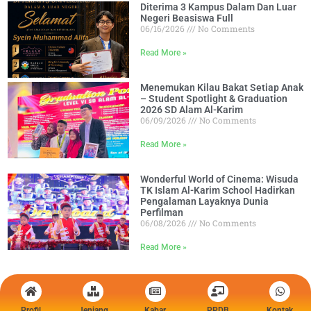
Diterima 3 Kampus Dalam Dan Luar
Negeri Beasiswa Full
06/16/2026
No Comments
Read More »
Menemukan Kilau Bakat Setiap Anak
– Student Spotlight & Graduation
2026 SD Alam Al-Karim
06/09/2026
No Comments
Read More »
Wonderful World of Cinema: Wisuda
TK Islam Al-Karim School Hadirkan
Pengalaman Layaknya Dunia
Perfilman
06/08/2026
No Comments
Read More »
Profil
Jenjang
Kabar
PPDB
Kontak