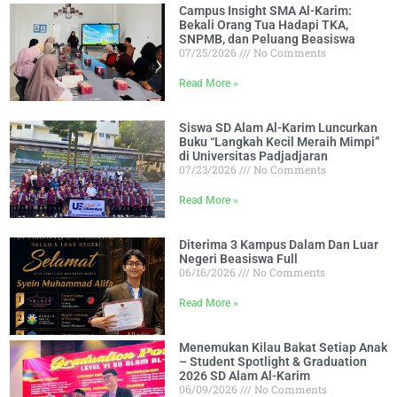
Campus Insight SMA Al-Karim:
Bekali Orang Tua Hadapi TKA,
SNPMB, dan Peluang Beasiswa
07/25/2026
No Comments
Read More »
Siswa SD Alam Al-Karim Luncurkan
Buku “Langkah Kecil Meraih Mimpi”
di Universitas Padjadjaran
07/23/2026
No Comments
Read More »
Diterima 3 Kampus Dalam Dan Luar
Negeri Beasiswa Full
06/16/2026
No Comments
Read More »
Menemukan Kilau Bakat Setiap Anak
– Student Spotlight & Graduation
2026 SD Alam Al-Karim
06/09/2026
No Comments