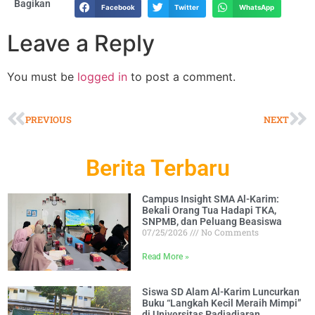
Bagikan
Facebook
Twitter
WhatsApp
Leave a Reply
You must be
logged in
to post a comment.
PREVIOUS
NEXT
Berita Terbaru
Campus Insight SMA Al-Karim:
Bekali Orang Tua Hadapi TKA,
SNPMB, dan Peluang Beasiswa
07/25/2026
No Comments
Read More »
Siswa SD Alam Al-Karim Luncurkan
Buku “Langkah Kecil Meraih Mimpi”
di Universitas Padjadjaran