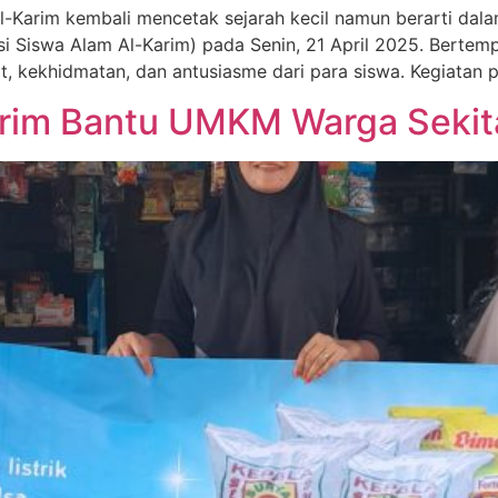
Karim kembali mencetak sejarah kecil namun berarti dala
i Siswa Alam Al-Karim) pada Senin, 21 April 2025. Bertemp
, kekhidmatan, dan antusiasme dari para siswa. Kegiatan p
rim Bantu UMKM Warga Sekit