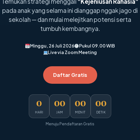
Temukan strategi menggali
"Kejeniusan Rahasia"
pada anak yang selama ini dianggap nggak jago di
sekolah — dan mulai melejitkan potensi serta
tumbuh kembangnya.
Minggu, 26 Juli 2026
Pukul 09.00 WIB
Live via Zoom Meeting
Daftar Gratis
0
00
00
00
HARI
JAM
MENIT
DETIK
Menuju Pendaftaran Gratis